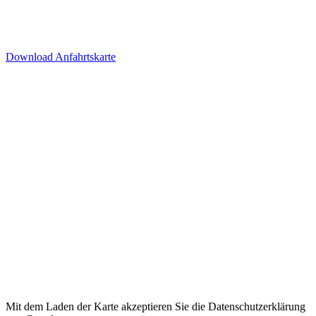
Anfahrt der Parkplätze in der
Tiefgarage über Ida-Rhodes-
Str. 3 (Premier Inn Hotel)
Download Anfahrtskarte
Mit dem Laden der Karte akzeptieren Sie die Datenschutzerklärung