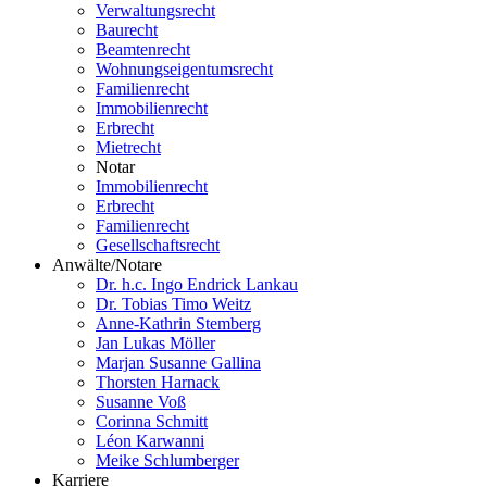
Verwaltungsrecht
Baurecht
Beamtenrecht
Wohnungseigentumsrecht
Familienrecht
Immobilienrecht
Erbrecht
Mietrecht
Notar
Immobilienrecht
Erbrecht
Familienrecht
Gesellschaftsrecht
Anwälte/Notare
Dr. h.c. Ingo Endrick Lankau
Dr. Tobias Timo Weitz
Anne-Kathrin Stemberg
Jan Lukas Möller
Marjan Susanne Gallina
Thorsten Harnack
Susanne Voß
Corinna Schmitt
Léon Karwanni
Meike Schlumberger
Karriere