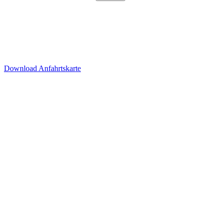
Besucherparkplätze
Anfahrt der Parkplätze in der
Tiefgarage über Ida-Rhodes-
Str. 3 (Premier Inn Hotel)
Download Anfahrtskarte