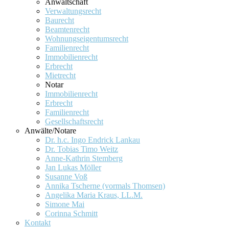
Anwaltschaft
Verwaltungsrecht
Baurecht
Beamtenrecht
Wohnungseigentumsrecht
Familienrecht
Immobilienrecht
Erbrecht
Mietrecht
Notar
Immobilienrecht
Erbrecht
Familienrecht
Gesellschaftsrecht
Anwälte/Notare
Dr. h.c. Ingo Endrick Lankau
Dr. Tobias Timo Weitz
Anne-Kathrin Stemberg
Jan Lukas Möller
Susanne Voß
Annika Tscherne (vormals Thomsen)
Angelika Maria Kraus, LL.M.
Simone Mai
Corinna Schmitt
Kontakt