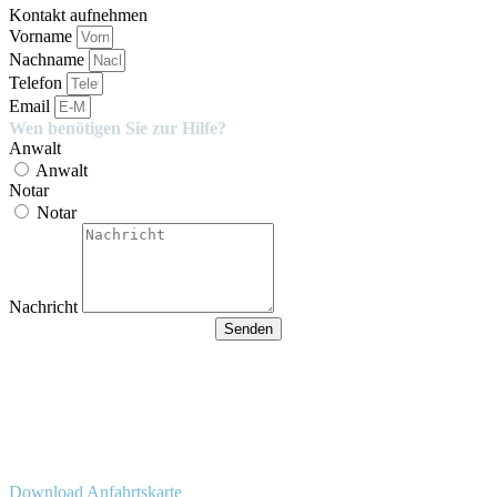
Kontakt aufnehmen
Vorname
Nachname
Telefon
Email
Wen benötigen Sie zur Hilfe?
Anwalt
Anwalt
Notar
Notar
Nachricht
Senden
Besucherparkplätze
Anfahrt der Parkplätze in der
Tiefgarage über Ida-Rhodes-
Str. 3 (Premier im Hotel)
Download Anfahrtskarte