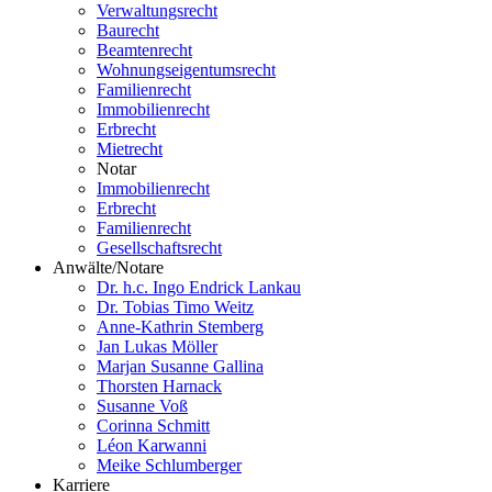
Verwaltungsrecht
Baurecht
Beamtenrecht
Wohnungseigentumsrecht
Familienrecht
Immobilienrecht
Erbrecht
Mietrecht
Notar
Immobilienrecht
Erbrecht
Familienrecht
Gesellschaftsrecht
Anwälte/Notare
Dr. h.c. Ingo Endrick Lankau
Dr. Tobias Timo Weitz
Anne-Kathrin Stemberg
Jan Lukas Möller
Marjan Susanne Gallina
Thorsten Harnack
Susanne Voß
Corinna Schmitt
Léon Karwanni
Meike Schlumberger
Karriere