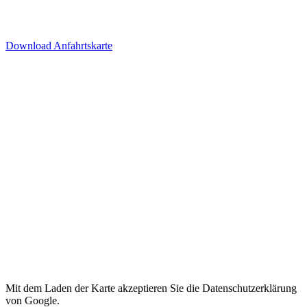
Tiefgarage über Ida-Rhodes-
Str. 3 (Premier Inn Hotel)
Download Anfahrtskarte
Mit dem Laden der Karte akzeptieren Sie die Datenschutzerklärung
von Google.