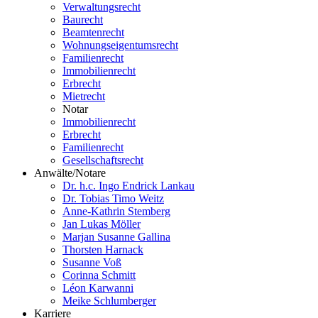
Verwaltungsrecht
Baurecht
Beamtenrecht
Wohnungseigentumsrecht
Familienrecht
Immobilienrecht
Erbrecht
Mietrecht
Notar
Immobilienrecht
Erbrecht
Familienrecht
Gesellschaftsrecht
Anwälte/Notare
Dr. h.c. Ingo Endrick Lankau
Dr. Tobias Timo Weitz
Anne-Kathrin Stemberg
Jan Lukas Möller
Marjan Susanne Gallina
Thorsten Harnack
Susanne Voß
Corinna Schmitt
Léon Karwanni
Meike Schlumberger
Karriere