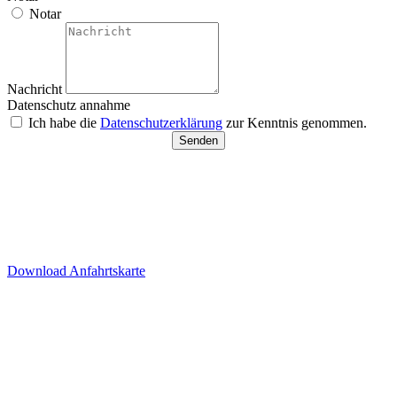
Notar
Nachricht
Datenschutz annahme
Ich habe die
Datenschutzerklärung
zur Kenntnis genommen.
Senden
Besucherparkplätze
Anfahrt der Parkplätze in der
Tiefgarage über Ida-Rhodes-
Str. 3 (Premier Inn Hotel)
Download Anfahrtskarte