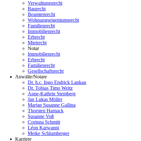
Verwaltungsrecht
Baurecht
Beamtenrecht
Wohnungseigentumsrecht
Familienrecht
Immobilienrecht
Erbrecht
Mietrecht
Notar
Immobilienrecht
Erbrecht
Familienrecht
Gesellschaftsrecht
Anwälte/Notare
Dr. h.c. Ingo Endrick Lankau
Dr. Tobias Timo Weitz
Anne-Kathrin Stemberg
Jan Lukas Möller
Marjan Susanne Gallina
Thorsten Harnack
Susanne Voß
Corinna Schmitt
Léon Karwanni
Meike Schlumberger
Karriere