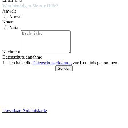
Email
Wen benötigen Sie zur Hilfe?
Anwalt
Anwalt
Notar
Notar
Nachricht
Datenschutz annahme
Ich habe die
Datenschutzerklärung
zur Kenntnis genommen.
Senden
Besucherparkplätze
Anfahrt der Parkplätze in der
Tiefgarage über Ida-Rhodes-
Str. 3 (Premier Inn Hotel)
Download Anfahrtskarte