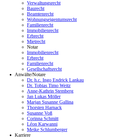
Verwaltungsrecht
Baurecht
Beamtenrecht
Wohnungseigentumsrecht
Familienrecht
Immobilienrecht
Erbrecht
Mietrecht
Notar
Immobilienrecht
Erbrecht
Familienrecht
Gesellschaftsrecht
Anwälte/Notare
Dr. h.c. Ingo Endrick Lankau
Dr. Tobias Timo Weitz
Anne-Kathrin Stemberg
Jan Lukas Möller
Marjan Susanne Gallina
Thorsten Harnack
Susanne Voß
Corinna Schmitt
Léon Karwanni
Meike Schlumberger
Karriere