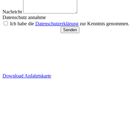
Nachricht
Datenschutz annahme
Ich habe die
Datenschutzerklärung
zur Kenntnis genommen.
Senden
Besucherparkplätze
Anfahrt der Parkplätze in der
Tiefgarage über Ida-Rhodes-
Str. 3 (Premier Inn Hotel)
Download Anfahrtskarte