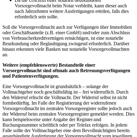
Da die Urschrift einer notariell beurkundeten
Vorsorgevollmacht beim Notar verbleibt, kann dieser auch
nach Jahrzehnten weitere Ausfertigungen erteilen, falls dies
erforderlich sein sollte.
Soll die Vorsorgevollmacht auch zur Verfügungen über Immobilien
oder Geschäftsanteile (z.B. einer GmbH) und/oder zum Abschluss
von Verbraucherkreditverträgen ermächtigen, ist eine notarielle
Beurkundung oder Beglaubigung zwingend erforderlich. Darüber
hinaus erkennen viele Banken nur notarielle Vorsorgevollmachten
an.
Weitere (empfehlenswerte) Bestandteile einer
Vorsorgevollmacht sind oftmals auch Betreuungsverfügungen
und Patientenverfügungen.
Eine Vorsorgevollmacht ist grundsätzlich – solange der
Vollmachtgeber noch geschäftsfähig ist – frei widerruflich. Durch
den Widerruf erlischt die Vollmacht. Der Widerruf selbst ist nicht
formbedürftig. Im Falle der Registrierung der widerrufenen
Vorsorgevollmacht im zentralen Vorsorgeregister sollte jedoch auch
der Widerruf beim zentralen Vorsorgeregister gemeldet werden. Dies
kann beispielsweise unter Angabe der Register-und
Buchungsnummer schriftlich oder per Telefax erfolgen. In jedem
Falle sollte der Vollmachtgeber eine dem Bevollmächtigten bereits
ausgehändigte Ausfertigung der Vorsorgevollmacht vom jeweiligen