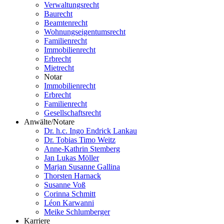
Verwaltungsrecht
Baurecht
Beamtenrecht
Wohnungseigentumsrecht
Familienrecht
Immobilienrecht
Erbrecht
Mietrecht
Notar
Immobilienrecht
Erbrecht
Familienrecht
Gesellschaftsrecht
Anwälte/Notare
Dr. h.c. Ingo Endrick Lankau
Dr. Tobias Timo Weitz
Anne-Kathrin Stemberg
Jan Lukas Möller
Marjan Susanne Gallina
Thorsten Harnack
Susanne Voß
Corinna Schmitt
Léon Karwanni
Meike Schlumberger
Karriere