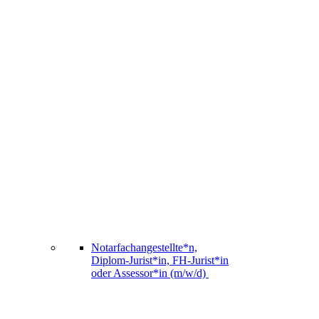
Notarfachangestellte*n,
Diplom-Jurist*in, FH-Jurist*in
oder Assessor*in (m/w/d)