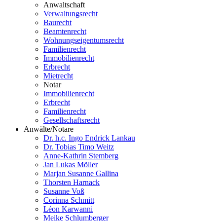
Anwaltschaft
Verwaltungsrecht
Baurecht
Beamtenrecht
Wohnungseigentumsrecht
Familienrecht
Immobilienrecht
Erbrecht
Mietrecht
Notar
Immobilienrecht
Erbrecht
Familienrecht
Gesellschaftsrecht
Anwälte/Notare
Dr. h.c. Ingo Endrick Lankau
Dr. Tobias Timo Weitz
Anne-Kathrin Stemberg
Jan Lukas Möller
Marjan Susanne Gallina
Thorsten Harnack
Susanne Voß
Corinna Schmitt
Léon Karwanni
Meike Schlumberger