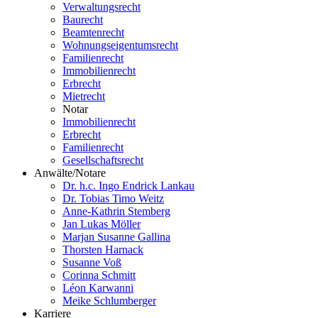
Verwaltungsrecht
Baurecht
Beamtenrecht
Wohnungseigentumsrecht
Familienrecht
Immobilienrecht
Erbrecht
Mietrecht
Notar
Immobilienrecht
Erbrecht
Familienrecht
Gesellschaftsrecht
Anwälte/Notare
Dr. h.c. Ingo Endrick Lankau
Dr. Tobias Timo Weitz
Anne-Kathrin Stemberg
Jan Lukas Möller
Marjan Susanne Gallina
Thorsten Harnack
Susanne Voß
Corinna Schmitt
Léon Karwanni
Meike Schlumberger
Karriere