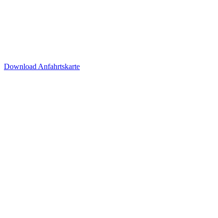
Besucherparkplätze
Anfahrt der Parkplätze in der
Tiefgarage über Ida-Rhodes-
Str. 3 (Premier Inn Hotel)
Download Anfahrtskarte