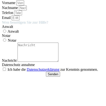
Vorname
Nachname
Telefon
Email
Wen benötigen Sie zur Hilfe?
Anwalt
Anwalt
Notar
Notar
Nachricht
Datenschutz annahme
Ich habe die
Datenschutzerklärung
zur Kenntnis genommen.
Senden
Besucherparkplätze
Anfahrt der Parkplätze in der
Tiefgarage über Ida-Rhodes-
Str. 3 (Premier Inn Hotel)