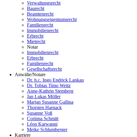
Verwaltungsrecht
Baurecht
Beamtenrecht
Wohnungseigentumsrecht
Familienrecht
Immobilienrecht
Erbrecht
Mietrecht
Notar
Immobilienrecht
Erbrecht
Familienrecht
Gesellschaftsrecht
Anwälte/Notare
Dr. h.c. Ingo Endrick Lankau
Dr. Tobias Timo Weitz
Anne-Kathrin Stemberg
Jan Lukas Möller
Marjan Susanne Gallina
Thorsten Harnack
Susanne Voß
Corinna Schmitt
Léon Karwanni
Meike Schlumberger
Karriere