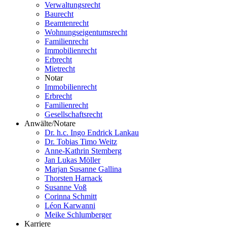
Verwaltungsrecht
Baurecht
Beamtenrecht
Wohnungseigentumsrecht
Familienrecht
Immobilienrecht
Erbrecht
Mietrecht
Notar
Immobilienrecht
Erbrecht
Familienrecht
Gesellschaftsrecht
Anwälte/Notare
Dr. h.c. Ingo Endrick Lankau
Dr. Tobias Timo Weitz
Anne-Kathrin Stemberg
Jan Lukas Möller
Marjan Susanne Gallina
Thorsten Harnack
Susanne Voß
Corinna Schmitt
Léon Karwanni
Meike Schlumberger
Karriere