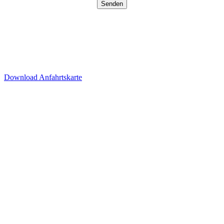
Senden
Besucherparkplätze
Anfahrt der Parkplätze in der
Tiefgarage über Ida-Rhodes-
Str. 3 (Premier Inn Hotel)
Download Anfahrtskarte