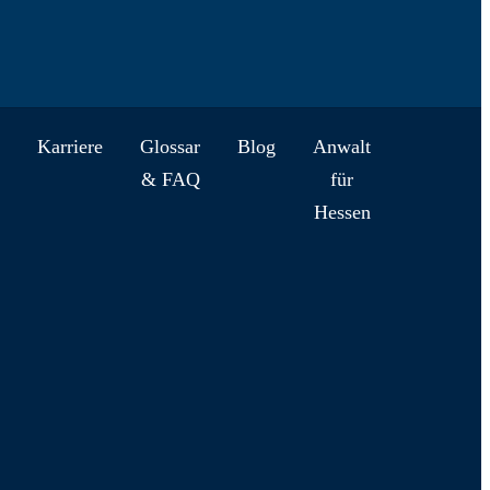
Zum Inhalt wechseln
Startseite
Startseite
Karriere
Glossar
Blog
Anwalt
& FAQ
für
Anwaltskanzlei
Hessen
Notare
Schwerpunkte
Anwälte/Notare
Karriere
Kontakt