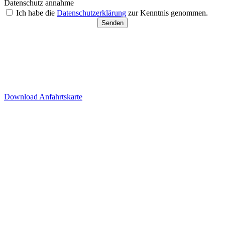
Datenschutz annahme
Ich habe die
Datenschutzerklärung
zur Kenntnis genommen.
Senden
Besucherparkplätze
Anfahrt der Parkplätze in der
Tiefgarage über Ida-Rhodes-
Str. 3 (Premier Inn Hotel)
Download Anfahrtskarte