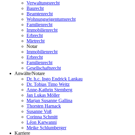
Verwaltungsrecht
Baurecht
Beamtenrecht
Wohnungseigentumsrecht
Familienrecht
Immobilienrecht
Erbrecht
Mietrecht
Notar
Immobilienrecht
Erbrecht
Familienrecht
Gesellschaftsrecht
Anwälte/Notare
Dr. h.c. Ingo Endrick Lankau
Dr. Tobias Timo Weitz
Anne-Kathrin Stemberg
Jan Lukas Möller
Marjan Susanne Gallina
Thorsten Harnack
Susanne Voß
Corinna Schmitt
Léon Karwanni
Meike Schlumberger
Karriere