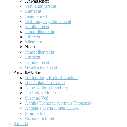
Anwaltschaft
Verwaltungsrecht
Baurecht
Beamtenrecht
Wohnungseigentumsrecht
Familienrecht
Immobilienrecht
Erbrecht
Mietrecht
Notar
Immobilienrecht
Erbrecht
Familienrecht
Gesellschaftsrecht
Anwälte/Notare
Dr. h.c. Ingo Endrick Lankau
Dr. Tobias Timo Weitz
Anne-Kathrin Stemberg
Jan Lukas Möller
Susanne Voß
Annika Tscherne (vormals Thomsen)
Angelika Maria Kraus, LL.M.
Simone Mai
Corinna Schmitt
Kontakt