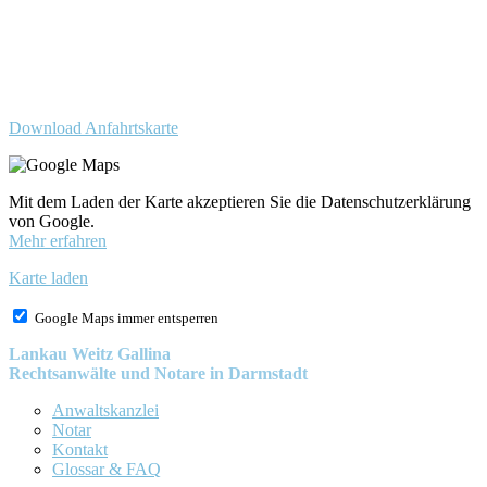
Besucherparkplätze
Anfahrt der Parkplätze in der
Tiefgarage über Ida-Rhodes-
Str. 3 (Premier im Hotel)
Download Anfahrtskarte
Mit dem Laden der Karte akzeptieren Sie die Datenschutzerklärung
von Google.
Mehr erfahren
Karte laden
Google Maps immer entsperren
Lankau Weitz Gallina
Rechtsanwälte und Notare in Darmstadt
Anwaltskanzlei
Notar
Kontakt
Glossar & FAQ