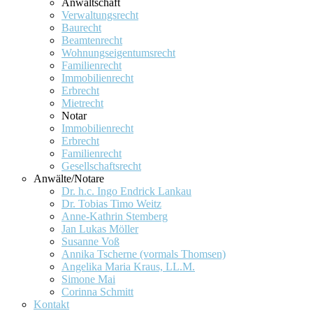
Anwaltschaft
Verwaltungsrecht
Baurecht
Beamtenrecht
Wohnungseigentumsrecht
Familienrecht
Immobilienrecht
Erbrecht
Mietrecht
Notar
Immobilienrecht
Erbrecht
Familienrecht
Gesellschaftsrecht
Anwälte/Notare
Dr. h.c. Ingo Endrick Lankau
Dr. Tobias Timo Weitz
Anne-Kathrin Stemberg
Jan Lukas Möller
Susanne Voß
Annika Tscherne (vormals Thomsen)
Angelika Maria Kraus, LL.M.
Simone Mai
Corinna Schmitt
Kontakt