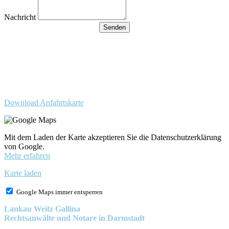
Nachricht
Senden
Besucherparkplätze
Anfahrt der Parkplätze in der
Tiefgarage über Ida-Rhodes-
Str. 3 (Premier im Hotel)
Download Anfahrtskarte
Mit dem Laden der Karte akzeptieren Sie die Datenschutzerklärung
von Google.
Mehr erfahren
Karte laden
Google Maps immer entsperren
Lankau Weitz Gallina
Rechtsanwälte und Notare in Darmstadt