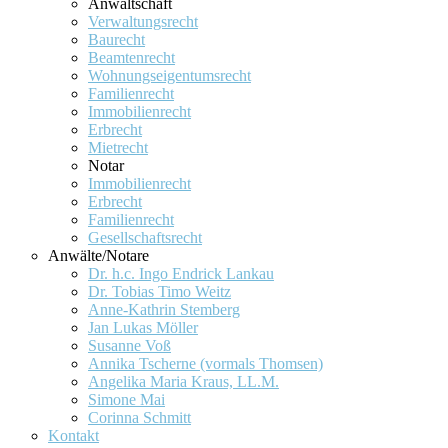
Anwaltschaft
Verwaltungsrecht
Baurecht
Beamtenrecht
Wohnungseigentumsrecht
Familienrecht
Immobilienrecht
Erbrecht
Mietrecht
Notar
Immobilienrecht
Erbrecht
Familienrecht
Gesellschaftsrecht
Anwälte/Notare
Dr. h.c. Ingo Endrick Lankau
Dr. Tobias Timo Weitz
Anne-Kathrin Stemberg
Jan Lukas Möller
Susanne Voß
Annika Tscherne (vormals Thomsen)
Angelika Maria Kraus, LL.M.
Simone Mai
Corinna Schmitt
Kontakt