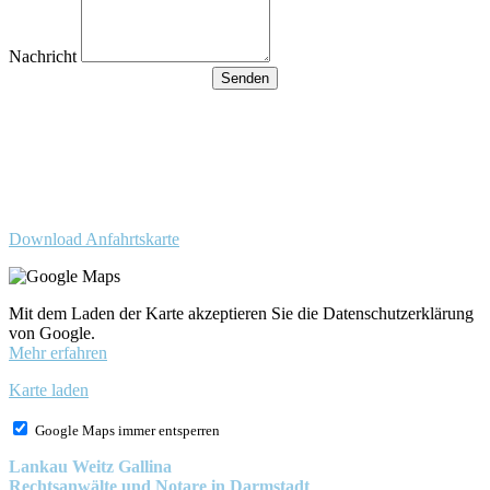
Nachricht
Senden
Besucherparkplätze
Anfahrt der Parkplätze in der
Tiefgarage über Ida-Rhodes-
Str. 3 (Premier im Hotel)
Download Anfahrtskarte
Mit dem Laden der Karte akzeptieren Sie die Datenschutzerklärung
von Google.
Mehr erfahren
Karte laden
Google Maps immer entsperren
Lankau Weitz Gallina
Rechtsanwälte und Notare in Darmstadt