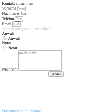
Kontakt aufnehmen
Vorname
Nachname
Telefon
Email
Wen benötigen Sie zur Hilfe?
Anwalt
Anwalt
Notar
Notar
Nachricht
Senden
Besucherparkplätze
Anfahrt der Parkplätze in der
Tiefgarage über Ida-Rhodes-
Str. 3 (Premier im Hotel)
Download Anfahrtskarte