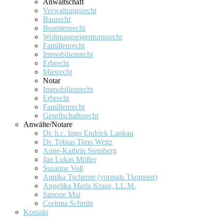
Anwaltschaft
Verwaltungsrecht
Baurecht
Beamtenrecht
Wohnungseigentumsrecht
Familienrecht
Immobilienrecht
Erbrecht
Mietrecht
Notar
Immobilienrecht
Erbrecht
Familienrecht
Gesellschaftsrecht
Anwälte/Notare
Dr. h.c. Ingo Endrick Lankau
Dr. Tobias Timo Weitz
Anne-Kathrin Stemberg
Jan Lukas Möller
Susanne Voß
Annika Tscherne (vormals Thomsen)
Angelika Maria Kraus, LL.M.
Simone Mai
Corinna Schmitt
Kontakt