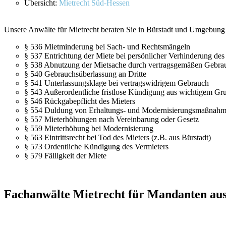
Übersicht:
Mietrecht Süd-Hessen
Unsere Anwälte für Mietrecht beraten Sie in Bürstadt und Umgebung 
§ 536 Mietminderung bei Sach- und Rechtsmängeln
§ 537 Entrichtung der Miete bei persönlicher Verhinderung des
§ 538 Abnutzung der Mietsache durch vertragsgemäßen Gebra
§ 540 Gebrauchsüberlassung an Dritte
§ 541 Unterlassungsklage bei vertragswidrigem Gebrauch
§ 543 Außerordentliche fristlose Kündigung aus wichtigem Gr
§ 546 Rückgabepflicht des Mieters
§ 554 Duldung von Erhaltungs- und Modernisierungsmaßnah
§ 557 Mieterhöhungen nach Vereinbarung oder Gesetz
§ 559 Mieterhöhung bei Modernisierung
§ 563 Eintrittsrecht bei Tod des Mieters (z.B. aus Bürstadt)
§ 573 Ordentliche Kündigung des Vermieters
§ 579 Fälligkeit der Miete
Fachanwälte Mietrecht für Mandanten aus 