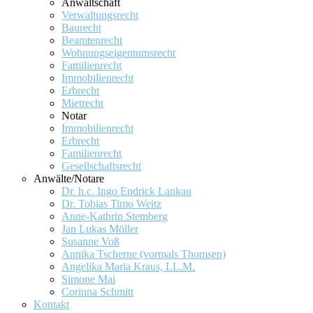
Anwaltschaft
Verwaltungsrecht
Baurecht
Beamtenrecht
Wohnungseigentumsrecht
Familienrecht
Immobilienrecht
Erbrecht
Mietrecht
Notar
Immobilienrecht
Erbrecht
Familienrecht
Gesellschaftsrecht
Anwälte/Notare
Dr. h.c. Ingo Endrick Lankau
Dr. Tobias Timo Weitz
Anne-Kathrin Stemberg
Jan Lukas Möller
Susanne Voß
Annika Tscherne (vormals Thomsen)
Angelika Maria Kraus, LL.M.
Simone Mai
Corinna Schmitt
Kontakt