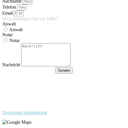
Nachname
Telefon
Email
Wen benötigen Sie zur Hilfe?
Anwalt
Anwalt
Notar
Notar
Nachricht
Senden
Besucherparkplätze
Anfahrt der Parkplätze in der
Tiefgarage über Ida-Rhodes-
Str. 3 (Premier im Hotel)
Download Anfahrtskarte