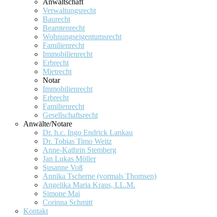
Anwaltschaft
Verwaltungsrecht
Baurecht
Beamtenrecht
Wohnungseigentumsrecht
Familienrecht
Immobilienrecht
Erbrecht
Mietrecht
Notar
Immobilienrecht
Erbrecht
Familienrecht
Gesellschaftsrecht
Anwälte/Notare
Dr. h.c. Ingo Endrick Lankau
Dr. Tobias Timo Weitz
Anne-Kathrin Stemberg
Jan Lukas Möller
Susanne Voß
Annika Tscherne (vormals Thomsen)
Angelika Maria Kraus, LL.M.
Simone Mai
Corinna Schmitt
Kontakt