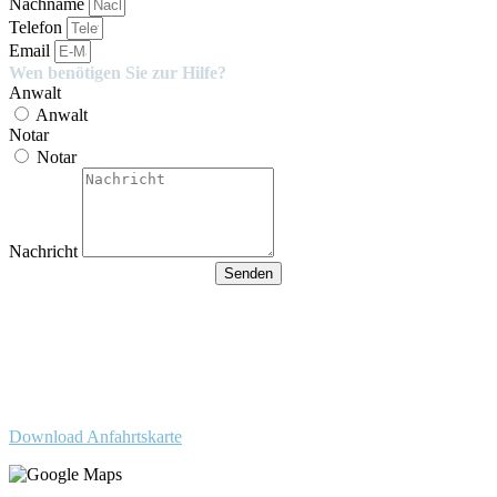
Nachname
Telefon
Email
Wen benötigen Sie zur Hilfe?
Anwalt
Anwalt
Notar
Notar
Nachricht
Senden
Besucherparkplätze
Anfahrt der Parkplätze in der
Tiefgarage über Ida-Rhodes-
Str. 3 (Premier im Hotel)
Download Anfahrtskarte