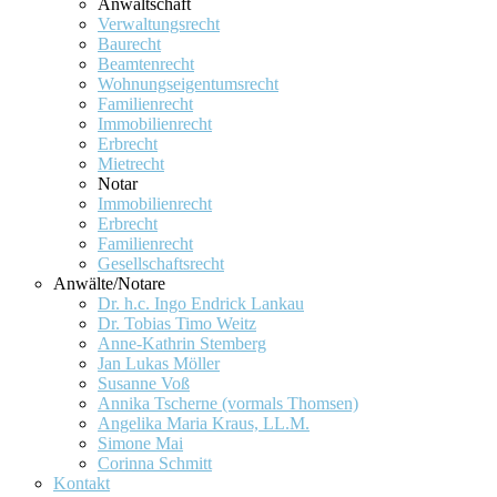
Anwaltschaft
Verwaltungsrecht
Baurecht
Beamtenrecht
Wohnungseigentumsrecht
Familienrecht
Immobilienrecht
Erbrecht
Mietrecht
Notar
Immobilienrecht
Erbrecht
Familienrecht
Gesellschaftsrecht
Anwälte/Notare
Dr. h.c. Ingo Endrick Lankau
Dr. Tobias Timo Weitz
Anne-Kathrin Stemberg
Jan Lukas Möller
Susanne Voß
Annika Tscherne (vormals Thomsen)
Angelika Maria Kraus, LL.M.
Simone Mai
Corinna Schmitt
Kontakt